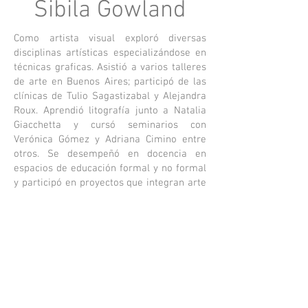
Sibila Gowland
Como artista visual exploró diversas
disciplinas artísticas especializándose en
técnicas graficas. Asistió a varios talleres
de arte en Buenos Aires; participó de las
clínicas de Tulio Sagastizabal y Alejandra
Roux. Aprendió litografía junto a Natalia
Giacchetta y cursó seminarios con
Verónica Gómez y Adriana Cimino entre
otros. Se desempeñó en docencia en
espacios de educación formal y no formal
y participó en proyectos que integran arte
y salud. Formó parte de muestras
grupales en Argentina y el exterior.
Instagram: @sibigow
Contactanos
centrodeedicion@gmail.com