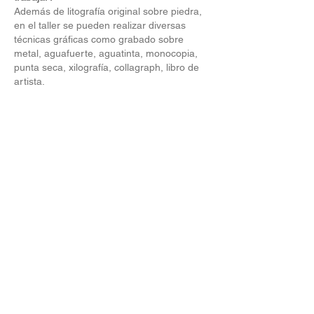
Además de litografía original sobre piedra,
en el taller se pueden realizar diversas
técnicas gráficas como grabado sobre
metal, aguafuerte, aguatinta, monocopia,
punta seca, xilografía, collagraph, libro de
artista.
¿Quiénes somos?
El Centro de Edición Taller Galería, fundado
en el año 1997 por su directora Natalia
Giacchetta, es una institución argentina
especializada en la enseñanza, difusión,
edición y venta de litografías y arte impreso
original. Desde el año 2005 recibimos
artistas de todas partes del mundo en
nuestros talleres para que aprendan y
profundicen la técnica litográfica y asimismo
desarrollen su obra gráfica en conjunto con
el equipo de trabajo del Centro de Edición.
A lo largo de los años han pasado por el
Centro de Edición para experimentar la
litografía más de 300 artistas; entre ellos los