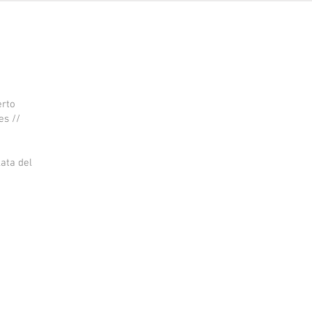
erto
es //
ata del