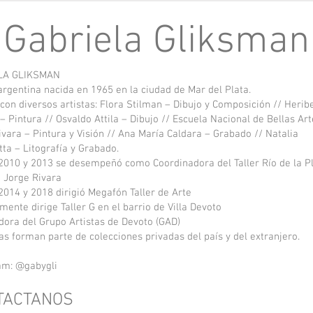
Gabriela Gliksman
LA GLIKSMAN
 argentina nacida en 1965 en la ciudad de Mar del Plata.
 con diversos artistas: Flora Stilman – Dibujo y Composición // Herib
 – Pintura // Osvaldo Attila – Dibujo // Escuela Nacional de Bellas Art
ivara – Pintura y Visión // Ana María Caldara – Grabado // Natalia
tta – Litografía y Grabado.
 2010 y 2013 se desempeñó como Coordinadora del Taller Río de la Pl
 Jorge Rivara
 2014 y 2018 dirigió Megafón Taller de Arte
mente dirige Taller G en el barrio de Villa Devoto
dora del Grupo Artistas de Devoto (GAD)
as forman parte de colecciones privadas del país y del extranjero.
am: @gabygli
TACTANOS